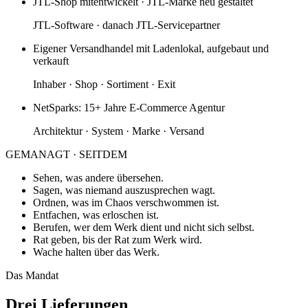
JTL-Shop mitentwickelt · JTL-Marke neu gestaltet
JTL-Software · danach JTL-Servicepartner
Eigener Versandhandel mit Ladenlokal, aufgebaut und
verkauft
Inhaber · Shop · Sortiment · Exit
NetSparks: 15+ Jahre E-Commerce Agentur
Architektur · System · Marke · Versand
GEMANAGT · SEITDEM
Sehen
, was andere übersehen.
Sagen
, was niemand auszusprechen wagt.
Ordnen
, was im Chaos verschwommen ist.
Entfachen
, was erloschen ist.
Berufen
, wer dem Werk dient und nicht sich selbst.
Rat geben
, bis der Rat zum Werk wird.
Wache halten
über das Werk.
Das Mandat
Drei Lieferungen