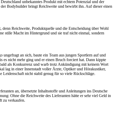
n Deutschland unbekanntes Produkt mit echtem Potenzial und der
der Bodybuilder bringt Reichweite und bewirbt ihn. Auf dieser einen
lt, denn Reichweite, Produktquelle und die Entscheidung über Wohl
 stille Macht im Hintergrund und sie traf nicht einmal, sondern
 ungefragt an sich, baute ein Team aus jungen Sportlern auf und
s es nicht mehr ging und er einen Bruch forciert hat. Dann kippte
hop bald als Konkurrenz und warb trotz Ankündigung mit keinem Wort
al lag in einer Innenstadt voller Ärzte, Optiker und Hörakustiker,
e Leidenschaft nicht stabil genug für so viele Rückschläge.
eranten an, übersetzte Inhaltsstoffe und Anleitungen ins Deutsche
nung: Ohne die Reichweite des Lieferanten hätte er sehr viel Geld in
t zu verkaufen.