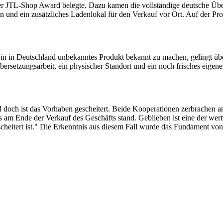
r JTL-Shop Award belegte. Dazu kamen die vollständige deutsche Übers
und ein zusätzliches Ladenlokal für den Verkauf vor Ort. Auf der Produ
in in Deutschland unbekanntes Produkt bekannt zu machen, gelingt übe
bersetzungsarbeit, ein physischer Standort und ein noch frisches eige
och ist das Vorhaben gescheitert. Beide Kooperationen zerbrachen an 
s am Ende der Verkauf des Geschäfts stand. Geblieben ist eine der we
 gescheitert ist." Die Erkenntnis aus diesem Fall wurde das Fundame