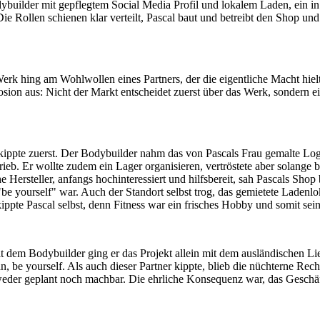
ybuilder mit gepflegtem Social Media Profil und lokalem Laden, ein i
ollen schienen klar verteilt, Pascal baut und betreibt den Shop und 
erk hing am Wohlwollen eines Partners, der die eigentliche Macht hie
n aus: Nicht der Markt entscheidet zuerst über das Werk, sondern eine
ippte zuerst. Der Bodybuilder nahm das von Pascals Frau gemalte Logo
b. Er wollte zudem ein Lager organisieren, vertröstete aber solange bi
e Hersteller, anfangs hochinteressiert und hilfsbereit, sah Pascals S
be yourself" war. Auch der Standort selbst trog, das gemietete Ladenlok
ppte Pascal selbst, denn Fitness war ein frisches Hobby und somit sein
dem Bodybuilder ging er das Projekt allein mit dem ausländischen Lief
 be yourself. Als auch dieser Partner kippte, blieb die nüchterne Rech
weder geplant noch machbar. Die ehrliche Konsequenz war, das Geschäf