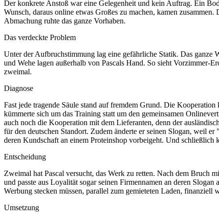
Der konkrete Anstoß war eine Gelegenheit und kein Auftrag. Ein Bod
Wunsch, daraus online etwas Großes zu machen, kamen zusammen. Die R
Abmachung ruhte das ganze Vorhaben.
Das verdeckte Problem
Unter der Aufbruchstimmung lag eine gefährliche Statik. Das ganze W
und Wehe lagen außerhalb von Pascals Hand. So sieht Vorzimmer-Erosio
zweimal.
Diagnose
Fast jede tragende Säule stand auf fremdem Grund. Die Kooperation k
kümmerte sich um das Training statt um den gemeinsamen Onlinevertrie
auch noch die Kooperation mit dem Lieferanten, denn der ausländisch
für den deutschen Standort. Zudem änderte er seinen Slogan, weil er "
deren Kundschaft an einem Proteinshop vorbeigeht. Und schließlich ki
Entscheidung
Zweimal hat Pascal versucht, das Werk zu retten. Nach dem Bruch mit 
und passte aus Loyalität sogar seinen Firmennamen an deren Slogan an,
Werbung stecken müssen, parallel zum gemieteten Laden, finanziell 
Umsetzung